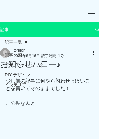
記事
記事一覧
toridori
記事一覧
2024年8月16日
読了時間: 1分
お知らせハロー♪
デザインベーシック
DIY デザイン
少し前の記事に何やら匂わせっぽいこ
インテリア
とを書いてそのままでした！
この度なんと、