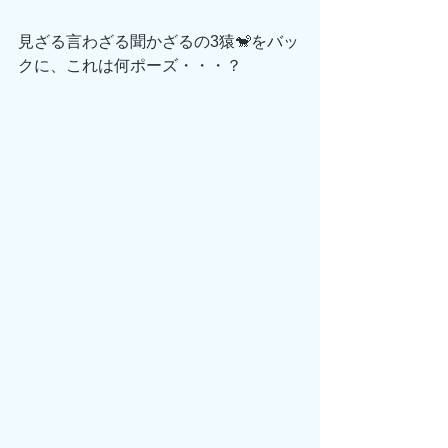
見ざる言わざる聞かざるの3猿🐒をバッ
クに、これは何ポーズ・・・？