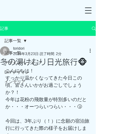
記事
記事一覧
toridori
記事一覧
2023年3月23日
読了時間: 2分
冬の湯けむり日光旅行🐵
デザインベーシック
こんにちは！
DIY デザイン
すっかり温かくなってきた今日この
インテリア
頃。皆さんいかがお過ごしでしょう
か？！
今年は花粉の飛散量が特別多いのだと
か・・・オーつらいつらい・・・🤧
今回は、3年ぶり（！）に念願の宿泊旅
行に行ってきた際の様子をお届けしま