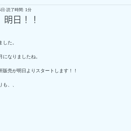
5日
読了時間: 1分
、明日！！
ました。
月になりましたね。
所販売が明日よりスタートします！！
りも、、