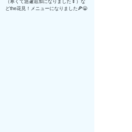
（寒くて急遽追加になりました🍢）な
どthe花見！メニューになりました🍕😁