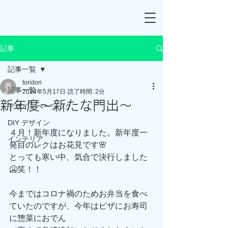
記事
記事一覧
toridori
記事一覧
2024年5月17日
読了時間: 2分
新年度～新たな門出～
デザインベーシック
DIY デザイン
４月！新年度になりました。新年度一
インテリア
発目のレクはお花見です🌸
とっても寒い中、気合で決行しました
🥶笑！！
今まではコロナ禍のためお弁当を食べ
ていたのですが、今年はピザにお寿司
に惣菜におでん