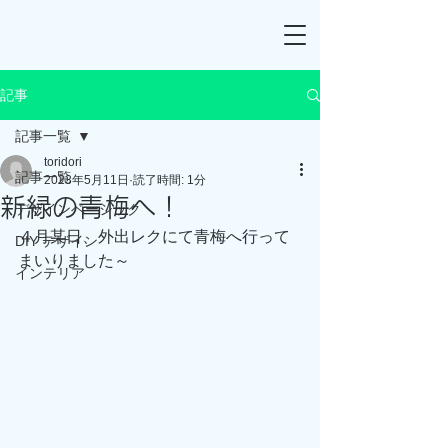
記事
記事一覧
toridori
記事一覧
2023年5月11日
読了時間: 1分
新緑の青梅へ！
デザインベーシック
４月某日、外出レクにて青梅へ行って
DIY デザイン
まいりました～
インテリア