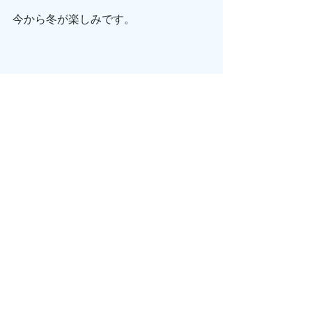
今から冬が楽しみです。
あとは、
新たに軽音部が発足されたり、