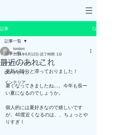
記事
記事一覧
toridori
記事一覧
2021年6月12日
読了時間: 1分
最近のあれこれ
デザインベーシック
更新が随分と滞っておりました！
DIY デザイン
インテリア
暑くなってきましたね…。今年も長ー
い夏になるのでしょうか。
個人的には夏好きなので嬉しいです
が、40度近くなるのは、、ちょっとや
りすぎ！