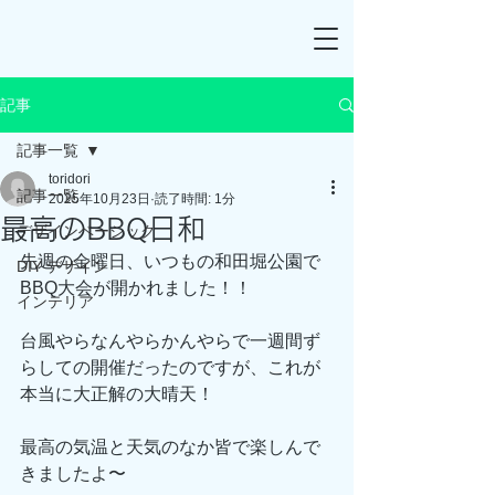
記事
記事一覧
toridori
記事一覧
2025年10月23日
読了時間: 1分
最高のBBQ日和
デザインベーシック
先週の金曜日、いつもの和田堀公園で
DIY デザイン
BBQ大会が開かれました！！
インテリア
台風やらなんやらかんやらで一週間ず
らしての開催だったのですが、これが
本当に大正解の大晴天！
最高の気温と天気のなか皆で楽しんで
きましたよ〜