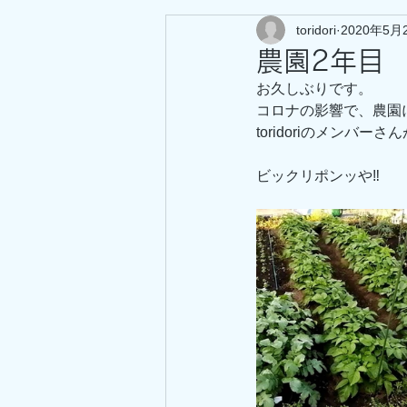
toridori
2020年5月
農園2年目
お久しぶりです。
コロナの影響で、農園
toridoriのメン
ビックリポンッや‼