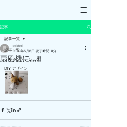
記事
記事一覧
toridori
記事一覧
2020年6月8日
読了時間: 0分
扇風機に…‼
デザインベーシック
DIY デザイン
インテリア