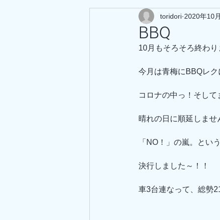
toridori
2020年10
BBQ
10月もそろそろ終わり
今月は青梅にBBQレ
コロナの中っ！そして
晴れの日に順延しませ
「NO！」の嵐。とい
決行しました～！！
車3台連なって、総勢2