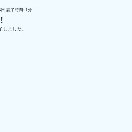
6日
読了時間: 1分
︎
了しました。