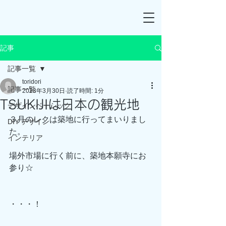
記事
記事一覧
toridori
記事一覧
2023年3月30日
読了時間: 1分
TSUKIJIは日本の観光地
デザインベーシック
３月のレクは築地に行ってまいりまし
DIY デザイン
た。
インテリア
場外市場に行く前に、築地本願寺にお
参り☆
・・・！